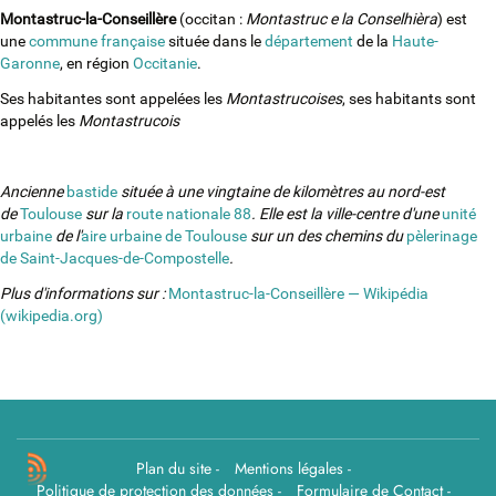
Montastruc-la-Conseillère
(occitan :
Montastruc e la Conselhièra
) est
une
commune française
située dans le
département
de la
Haute-
Garonne
, en région
Occitanie
.
Ses habitantes sont appelées les
Montastrucoises
, ses habitants sont
appelés les
Montastrucois
Ancienne
bastide
située à une vingtaine de kilomètres au nord-est
de
Toulouse
sur la
route nationale 88
. Elle est la ville-centre d'une
unité
urbaine
de l'
aire urbaine de Toulouse
sur un des chemins du
pèlerinage
de Saint-Jacques-de-Compostelle
.
Plus d'informations sur :
Montastruc-la-Conseillère — Wikipédia
(wikipedia.org)
Plan du site
-
Mentions légales
-
Politique de protection des données
-
Formulaire de Contact
-