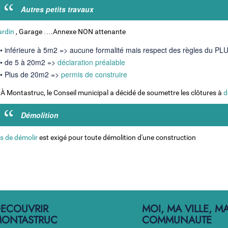
Autres petits travaux
ardin
, Garage ….Annexe NON attenante
• inférieure à 5m2 => aucune formalité mais respect des règles du PL
• de 5 à 20m2 =>
déclaration préalable
• Plus de 20m2 =>
permis de construire
 À Montastruc, le Conseil municipal a décidé de soumettre les clôtures à
d
Démolition
s de démolir
est exigé pour toute démolition d'une construction
ECOUVRIR
MOI, MA VILLE, M
ONTASTRUC
COMMUNAUTE