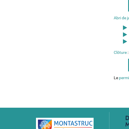
Abri de j
Clôture
:
Le
permi
D
M