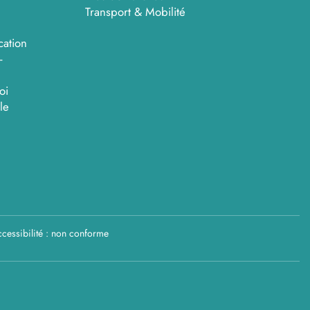
Transport & Mobilité
cation
-
oi
le
cessibilité : non conforme