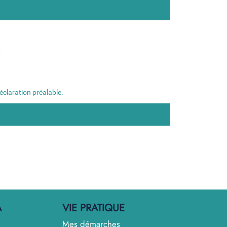
U
éclaration préalable.
A
VIE PRATIQUE
Mes démarches