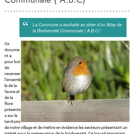
La Commune a souhaité se doter d’un Atlas de
la Biodiversité Communale ( A.B.C)*.
Ce
docume
nt a
pour but
de
recenser
l’ensemb
le de la
faune et
de la
flore
présente
s sur le
territoire
de notre village et de mettre en évidence les secteurs présentant un
intérêt pour la préservation de la biodiversité. Ce travail important