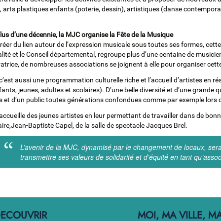
, arts plastiques enfants (poterie, dessin), artistiques (danse contemporai
lus d’une décennie, la MJC organise la Fête de la Musique
créer du lien autour de l’expression musicale sous toutes ses formes, cet
lité et le Conseil départemental, regroupe plus d’une centaine de musici
ratrice, de nombreuses associations se joignent à elle pour organiser cette
’est aussi une programmation culturelle riche et l’accueil d’artistes en 
fants, jeunes, adultes et scolaires). D’une belle diversité et d’une grande 
es et d’un public toutes générations confondues comme par exemple lors
ccueille des jeunes artistes en leur permettant de travailler dans de bonn
aire,Jean-Baptiste Capel, de la salle de spectacle Jacques Brel.
L’avenir de la MJC, dynamisé par le changement de locaux, sera 
transmettre ses valeurs de solidarité et d’équité en tant qu’associa
ECOUVRIR
MOI, MA VILLE, M