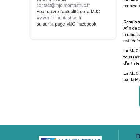
contact
@
mjc-montastruc.fr
musical)
Pour suivre l'actualité de la MJC
www.mjc-montastruc.fr
Depuis p
ou sur la page MJC Facebook
Afin de 
municipa
est fédé
La MJC c
tous (en
d’artist
La MJC a
par le M
D