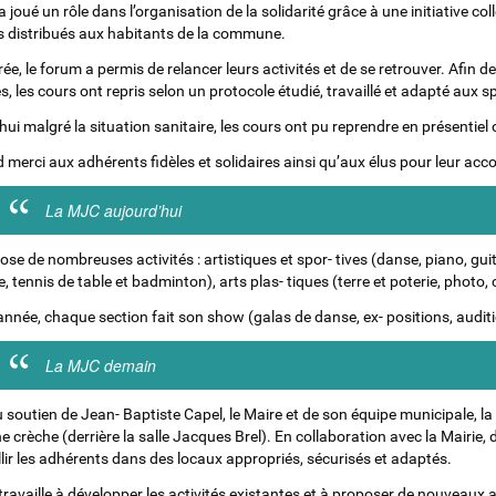
joué un rôle dans l’organisation de la solidarité grâce à une initiative co
distribués aux habitants de la commune.
rée, le forum a permis de relancer leurs activités et de se retrouver. Afin 
, les cours ont repris selon un protocole étudié, travaillé et adapté aux sp
ui malgré la situation sanitaire, les cours ont pu reprendre en présentiel 
 merci aux adhérents fidèles et solidaires ainsi qu’aux élus pour leur a
La MJC aujourd’hui
ose de nombreuses activités : artistiques et spor- tives (danse, piano, guit
e, tennis de table et badminton), arts plas- tiques (terre et poterie, photo, 
’année, chaque section fait son show (galas de danse, ex- positions, audit
La MJC demain
 soutien de Jean- Baptiste Capel, le Maire et de son équipe municipale, la
ne crèche (derrière la salle Jacques Brel). En collaboration avec la Mairi
llir les adhérents dans des locaux appropriés, sécurisés et adaptés.
availle à développer les activités existantes et à proposer de nouveaux ate