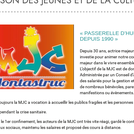
SON DES JEUNES ET DE LA CUL
« PASSERELLE D’H
DEPUIS 1990 »
Depuis 30 ans, actrice majeur
investie pour animer notre com
majeur dans le vivre ensembl
L’objectif de la MJC est de do
Administrée par un Conseil d
des salariés pour la gestion 
de nombreux bénévoles, parent
manifestions ou évènements
oujours la MJC a vocation à accueillir les publics fragiles et les personne
endant la crise sanitaire.
le 1er confinement, les acteurs de la MJC ont très vite réagi, gardé le co
aux sociaux, maintenu les salaires et proposé des cours à distance.