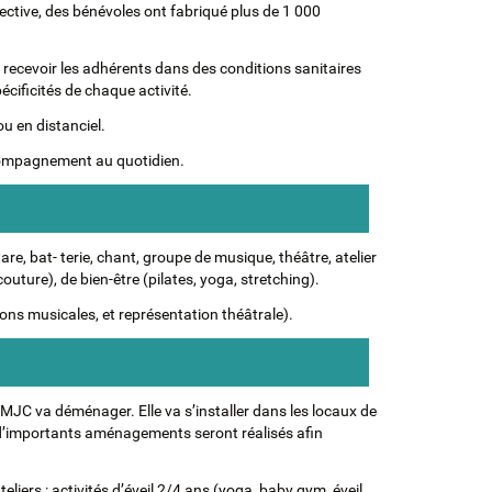
llective, des bénévoles ont fabriqué plus de 1 000
de recevoir les adhérents dans des conditions sanitaires
écificités de chaque activité.
ou en distanciel.
ccompagnement au quotidien.
are, bat- terie, chant, groupe de musique, théâtre, atelier
couture), de bien-être (pilates, yoga, stretching).
ions musicales, et représentation théâtrale).
 MJC va déménager. Elle va s’installer dans les locaux de
e, d’importants aménagements seront réalisés afin
liers : activités d’éveil 2/4 ans (yoga, baby gym, éveil