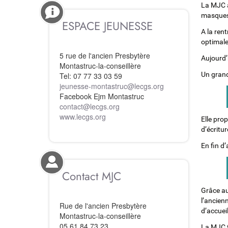
La MJC a 
masques 
ESPACE JEUNESSE
A la rent
optimales
5 rue de l'ancien Presbytère
Aujourd’h
Montastruc-la-conseillère
Un grand
Tel: 07 77 33 03 59
jeunesse-montastruc
@
lecgs.org
Facebook Ejm Montastruc
contact
@
lecgs.org
www.lecgs.org
Elle prop
d’écritur
En fin d
Contact MJC
Grâce au
l’ancien
Rue de l'ancien Presbytère
d’accuei
Montastruc-la-conseillère
05 61 84 73 23
La MJC tr